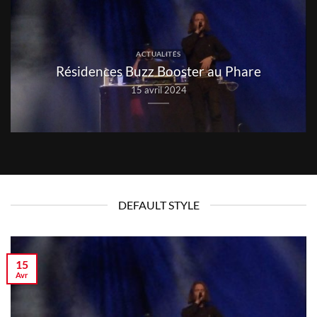
c
ACTUALITÉS
Résidences Buzz Booster au Phare
15 avril 2024
DEFAULT STYLE
15
Avr