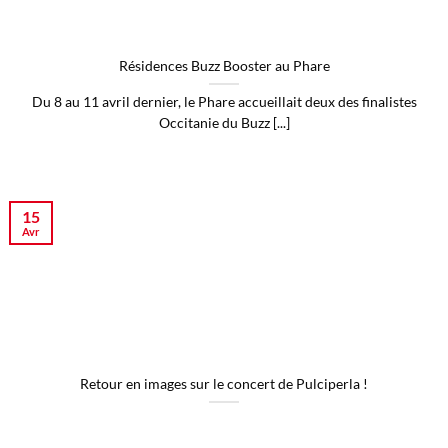
Résidences Buzz Booster au Phare
Du 8 au 11 avril dernier, le Phare accueillait deux des finalistes
Occitanie du Buzz [...]
15
Avr
Retour en images sur le concert de Pulciperla !