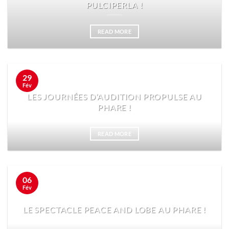
PULCIPERLA !
READ MORE
29
Fév
LES JOURNÉES D’AUDITION PROPULSE AU
PHARE !
READ MORE
06
Fév
LE SPECTACLE PEACE AND LOBE AU PHARE !