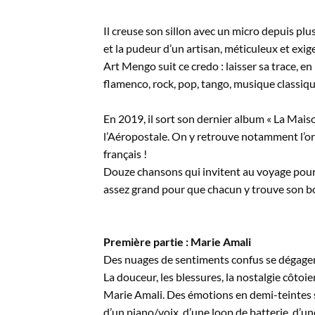
Il creuse son sillon avec un micro depuis pl
et la pudeur d’un artisan, méticuleux et exig
Art Mengo suit ce credo : laisser sa trace, en
flamenco, rock, pop, tango, musique classique
En 2019, il sort son dernier album « La Mais
l’Aéropostale. On y retrouve notamment l’or
français !
Douze chansons qui invitent au voyage pour u
assez grand pour que chacun y trouve son b
Première partie : Marie Amali
Des nuages de sentiments confus se dégagent 
La douceur, les blessures, la nostalgie côtoi
Marie Amali. Des émotions en demi-teintes s’
d’un piano/voix, d’une loop de batterie, d’u