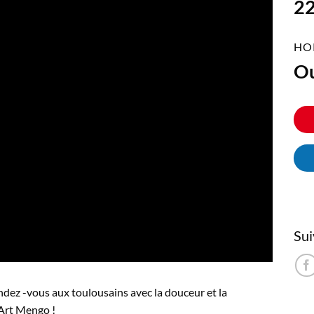
22
HO
Ou
Sui
dez -vous aux toulousains avec la douceur et la
 Art Mengo !