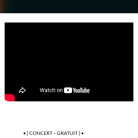
• [ CONCERT – GRATUIT ] •