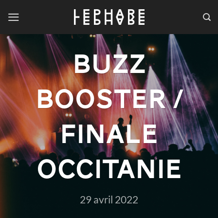
Passer
au
contenu
BUZZ
BOOSTER /
Finale
Occitanie
29 avril 2022