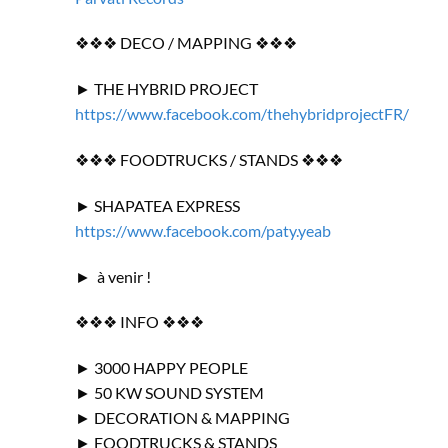
❖❖❖ DECO / MAPPING ❖❖❖
► THE HYBRID PROJECT
https://www.facebook.com/thehybridprojectFR/
❖❖❖ FOODTRUCKS / STANDS ❖❖❖
► SHAPATEA EXPRESS
https://www.facebook.com/paty.yeab
► à venir !
❖❖❖ INFO ❖❖❖
► 3000 HAPPY PEOPLE
► 50 KW SOUND SYSTEM
► DECORATION & MAPPING
► FOODTRUCKS & STANDS