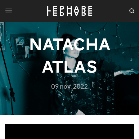
Passer
au
contenu
NATACHA
ATLAS
09 nov. 2022