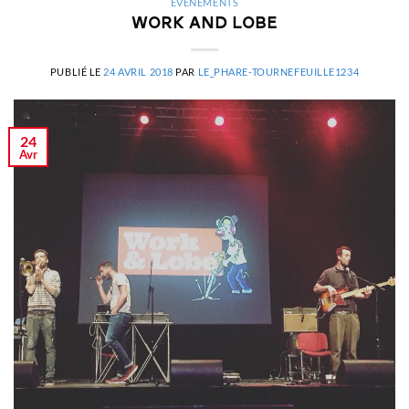
ÉVÉNEMENTS
Work and lobe
PUBLIÉ LE
24 AVRIL 2018
PAR
LE_PHARE-TOURNEFEUILLE1234
24
Avr