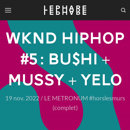
Passer
au
contenu
WKND HIPHOP
#5 : BU$HI +
MUSSY + YELO
19 nov. 2022 / LE METRONUM #horslesmurs
(complet)